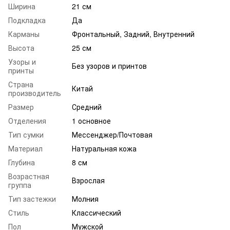
Ширина
21 см
Подкладка
Да
Карманы
Фронтальный, Задний, Внутренний
Высота
25 см
Узоры и
Без узоров и принтов
принты
Страна
Китай
производитель
Размер
Средний
Отделения
1 основное
Тип сумки
Мессенджер/Почтовая
Материал
Натуральная кожа
Глубина
8 см
Возрастная
Взрослая
группа
Тип застежки
Молния
Стиль
Классический
Пол
Мужской