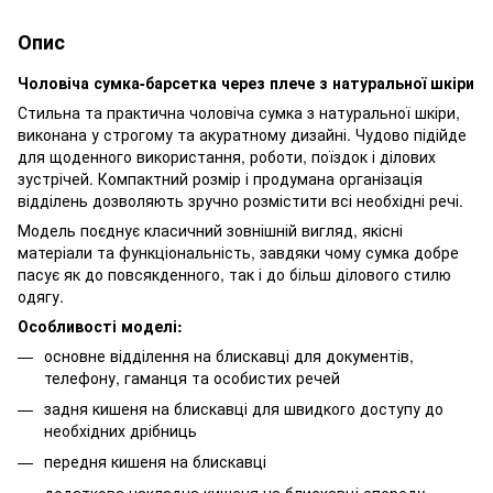
Опис
Чоловіча сумка-барсетка через плече з натуральної шкіри
Стильна та практична чоловіча сумка з натуральної шкіри,
виконана у строгому та акуратному дизайні. Чудово підійде
для щоденного використання, роботи, поїздок і ділових
зустрічей. Компактний розмір і продумана організація
відділень дозволяють зручно розмістити всі необхідні речі.
Модель поєднує класичний зовнішній вигляд, якісні
матеріали та функціональність, завдяки чому сумка добре
пасує як до повсякденного, так і до більш ділового стилю
одягу.
Особливості моделі:
основне відділення на блискавці для документів,
телефону, гаманця та особистих речей
задня кишеня на блискавці для швидкого доступу до
необхідних дрібниць
передня кишеня на блискавці
додаткова накладна кишеня на блискавці спереду