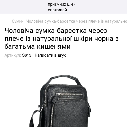
Сумки
Чоловіча сумка-барсетка через плече із натуральн
Чоловіча сумка-барсетка через
плече із натуральної шкіри чорна з
багатьма кишенями
Артикул:
S613
Написати відгук