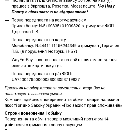
працює з Укрпошта, Розетка, Meest пошта.
Ч-з Нову
Пошту с післяплатою не відправляємо!
Повна передплата на карту-рахунок у
Приватбанку: №5169335101039820 отримувач: ФОП
Дергачов П.В.
Повна передплата на карту
Монобанку: №4441111156244349 отримувач Дергачов
П.В. (в порушення Інструкції НБУ)
WayForPay - повна сплата на сайті шляхом введення
реквізитів карти покупця.
Повна передплата на р/р ФОП:
UA743047950000026003053719827
Прохання не оформлювати замовлення, якщо Вас не
влаштовують зазначені умови.
Компанія здійснює повернення та обмін товарів належної
якості згідно Закону України
«Про захист прав споживачів»
.
Строки повернення і обміну
Повернення та обмін товарів можливий протягом
14
днів
після отримання товару покупцем.