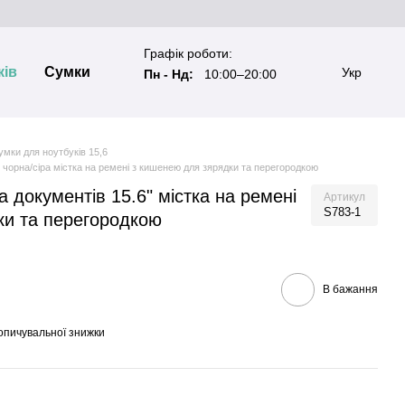
Графік роботи:
ків
Сумки
Укр
Пн - Нд:
10:00–20:00
умки для ноутбуків 15,6
 чорна/сіра містка на ремені з кишенею для зярядки та перегородкою
 документів 15.6" містка на ремені
Артикул
S783-1
ки та перегородкою
В бажання
опичувальної знижки