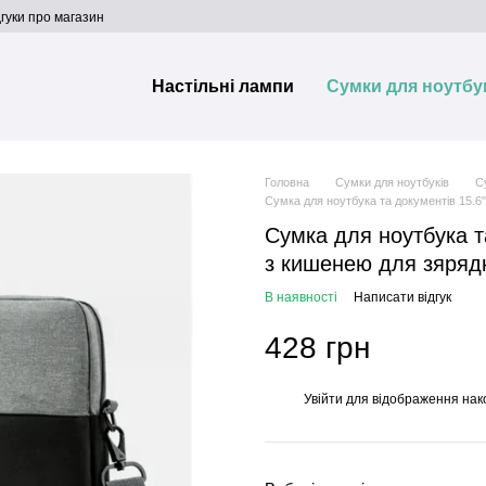
дгуки про магазин
Настільні лампи
Сумки для ноутбу
Головна
Сумки для ноутбуків
С
Сумка для ноутбука та документів 15.6"
Сумка для ноутбука та
з кишенею для зяряд
В наявності
Написати відгук
428 грн
Увійти
для відображення нак
%