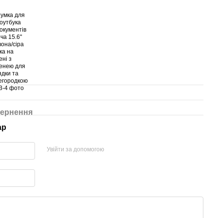
ернення
ар
Увійти за допомогою