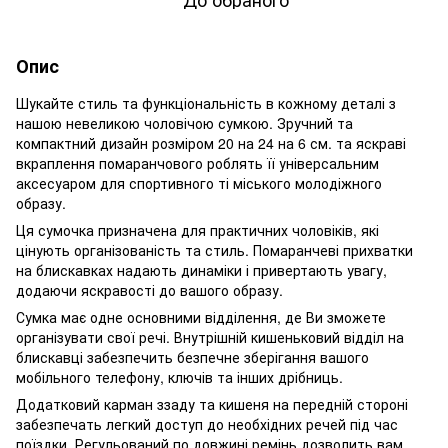
Опис
Шукайте стиль та функціональність в кожному деталі з
нашою невеликою чоловічою сумкою. Зручний та
компактний дизайн розміром 20 на 24 на 6 см. та яскраві
вкраплення помаранчового роблять її універсальним
аксесуаром для спортивного ті міського молодіжного
образу.
Ця сумочка призначена для практичних чоловіків, які
цінують організованість та стиль. Помаранчеві прихватки
на блискавках надають динаміки і привертають увагу,
додаючи яскравості до вашого образу.
Сумка має одне основними відділення, де Ви зможете
організувати свої речі. Внутрішній кишеньковий відділ на
блискавці забезпечить безпечне зберігання вашого
мобільного телефону, ключів та інших дрібниць.
Додатковий карман ззаду та кишеня на передній стороні
забезпечать легкий доступ до необхідних речей під час
поїздки. Регульований по довжині ремінь дозволить вам