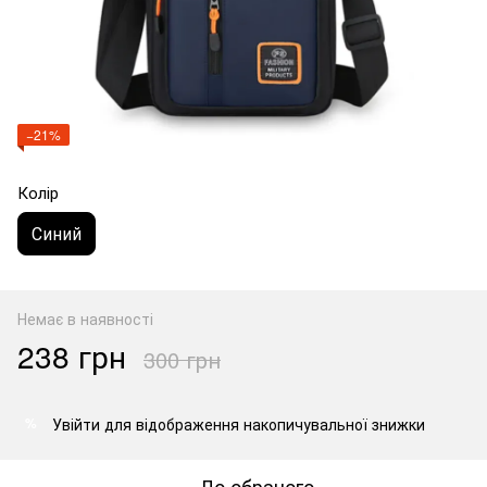
−21%
Колір
Синий
Немає в наявності
238 грн
300 грн
Увійти
для відображення накопичувальної знижки
%
До обраного