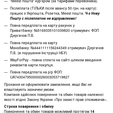
"Meest пошта" кур'єром (за тарифами перевізника).
Післяплата (ТІЛЬКИ після авансу 50 грн. на карту):
працює з Укрпошта, Розетка, Meest пошта.
Ч-з Нову
Пошту с післяплатою не відправляємо!
Повна передплата на карту-рахунок у
Приватбанку: №5169335101039820 отримувач: ФОП
Дергачов П.В.
Повна передплата на карту
Монобанку: №4441111156244349 отримувач Дергачов
П.В. (в порушення Інструкції НБУ)
WayForPay - повна сплата на сайті шляхом введення
реквізитів карти покупця.
Повна передплата на р/р ФОП:
UA743047950000026003053719827
Прохання не оформлювати замовлення, якщо Вас не
влаштовують зазначені умови.
Компанія здійснює повернення та обмін товарів належної
якості згідно Закону України
«Про захист прав споживачів»
.
Строки повернення і обміну
Повернення та обмін товарів можливий протягом
14