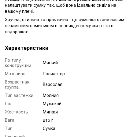
налаштувати сумку так, щоб вона ідеально сиділа на
вашому плечі.
Зручна, стильна та практична - ця сумочка стане вашим
незамінним помічником в повсякденному житті та в
подорожах.
Характеристики
По типу
Мягкий
конструкции
Материал
Полиэстер
Возрастная
Взрослая
группа
Тип застежки
Молния
Пол
Мужской
Жесткость
Мягкая
Вага
215 г
Тип
Сумка
Плечевой