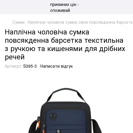
Сумки
Наплічна чоловіча сумка синя повсякденна барсетк
Наплічна чоловіча сумка
повсякденна барсетка текстильна
з ручкою та кишенями для дрібних
речей
Артикул:
S395-3
Написати відгук