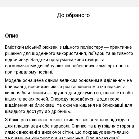
До обраного
Опис
Вмісткий міський рюкзак із міцного поліестеру — практичне
рішення для щоденного використання, поїздок та активного
відпочинку. Завдяки продуманій конструкції та
ергономічному дизайну рюкзак забезпечує комфорт навіть
при тривалому носінні.
Модель оснащена одним великим основним відділенням на
блискавці, всередині якого розташована містка відкрита
кишеня біля спинки — зручно для документів, планшета або
інших пласких речей. Спереду передбачені додаткове
відділення на блискавці та окрема кишеня на блискавці для
швидкого доступу до дрібниць.
З боків розташовані сітчасті кишені, які ідеально підходять
для пляшки води або парасолі. Спинка та внутрішня сторона
лямок виконані з дихаючої сітки, що покращує вентиляцію
та підвищує комфорт під час носіння. Для додаткової