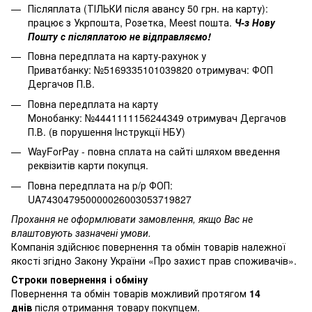
Післяплата (ТІЛЬКИ після авансу 50 грн. на карту):
працює з Укрпошта, Розетка, Meest пошта.
Ч-з Нову
Пошту с післяплатою не відправляємо!
Повна передплата на карту-рахунок у
Приватбанку: №5169335101039820 отримувач: ФОП
Дергачов П.В.
Повна передплата на карту
Монобанку: №4441111156244349 отримувач Дергачов
П.В. (в порушення Інструкції НБУ)
WayForPay - повна сплата на сайті шляхом введення
реквізитів карти покупця.
Повна передплата на р/р ФОП:
UA743047950000026003053719827
Прохання не оформлювати замовлення, якщо Вас не
влаштовують зазначені умови.
Компанія здійснює повернення та обмін товарів належної
якості згідно Закону України
«Про захист прав споживачів»
.
Строки повернення і обміну
Повернення та обмін товарів можливий протягом
14
днів
після отримання товару покупцем.