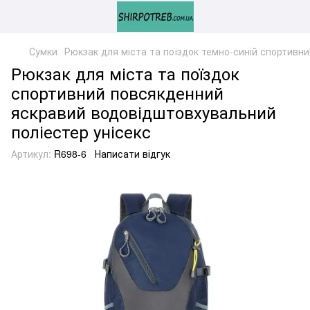
Сумки
Рюкзак для міста та поїздок темно-синій спортивн
Рюкзак для міста та поїздок
спортивний повсякденний
яскравий водовідштовхувальний
поліестер унісекс
Артикул:
R698-6
Написати відгук