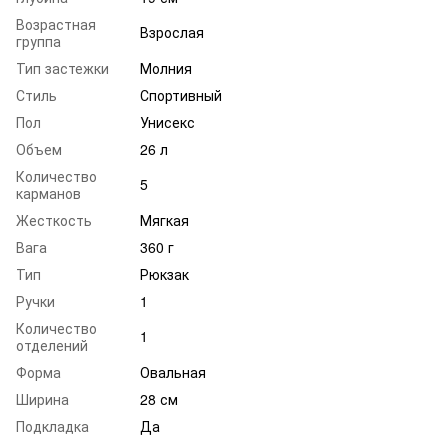
Возрастная
Взрослая
группа
Тип застежки
Молния
Стиль
Спортивный
Пол
Унисекс
Объем
26 л
Количество
5
карманов
Жесткость
Мягкая
Вага
360 г
Тип
Рюкзак
Ручки
1
Количество
1
отделений
Форма
Овальная
Ширина
28 см
Подкладка
Да