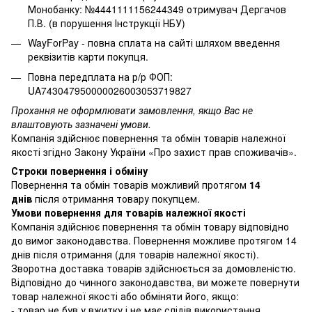
Монобанку: №4441111156244349 отримувач Дергачов
П.В. (в порушення Інструкції НБУ)
WayForPay - повна сплата на сайті шляхом введення
реквізитів карти покупця.
Повна передплата на р/р ФОП:
UA743047950000026003053719827
Прохання не оформлювати замовлення, якщо Вас не
влаштовують зазначені умови.
Компанія здійснює повернення та обмін товарів належної
якості згідно Закону України
«Про захист прав споживачів»
.
Строки повернення і обміну
Повернення та обмін товарів можливий протягом
14
днів
після отримання товару покупцем.
Умови повернення для товарів належної якості
Компанія здійснює повернення та обмін товару відповідно
до вимог законодавства. Повернення можливе протягом 14
днів після отримання (для товарів належної якості).
Зворотна доставка товарів здійснюється за домовленістю.
Відповідно до чинного законодавства, ви можете повернути
товар належної якості або обміняти його, якщо:
- товар не був у вжитку і не має слідів використання