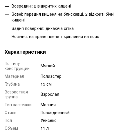
Всередині: 2 відкритих кишені
Зовні: передня кишеня на блискавці, 2 відкриті бічні
кишені
Задня поверхня: дихаюча сітка
Носіння: на праве плече + кріплення на пояс
Характеристики
По типу
Мягкий
конструкции
Материал
Полиэстер
Глубина
15 см
Возрастная
Взрослая
группа
Тип застежки
Молния
Стиль
Повседневный
Пол
Унисекс
Объем
11 л