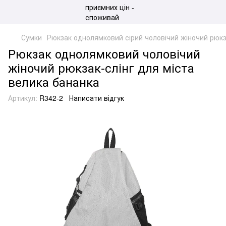
Сумки
Рюкзак однолямковий сірий чоловічий жіночий рюкз
Рюкзак однолямковий чоловічий
жіночий рюкзак-слінг для міста
велика бананка
Артикул:
R342-2
Написати відгук