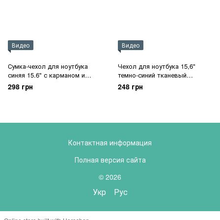
Видео
Видео
Сумка-чехол для ноутбука
Чехол для ноутбука 15,6"
синяя 15.6" с карманом и
темно-синий тканевый
оранжевыми вставками
защитный простой плоский
298 грн
248 грн
Контактная информация
Полная версия сайта
© 2026
Укр
Рус