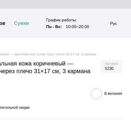
График работы:
ов
Сумки
Рус
Пн - Вс:
10:00–20:00
чневый — однолямочная сумка через плечо 31×17 см, 3 кармана
альная кожа коричневый —
Артикул
S230
через плечо 31×17 см, 3 кармана
В желания
пительной скидки