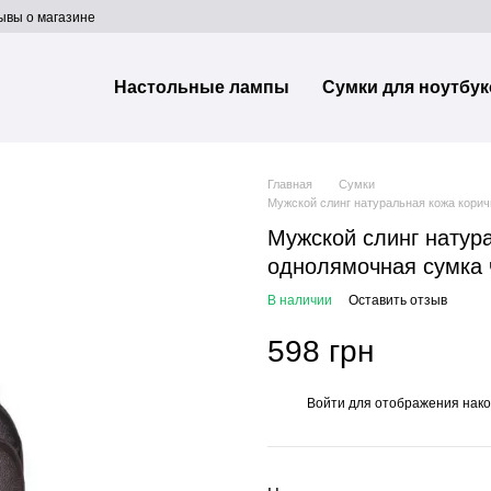
ывы о магазине
Настольные лампы
Сумки для ноутбук
Главная
Сумки
Мужской слинг натуральная кожа кори
Мужской слинг натур
однолямочная сумка 
В наличии
Оставить отзыв
598 грн
Войти
для отображения нако
%