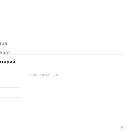
ние
врат
нтарий
Войти с помощью