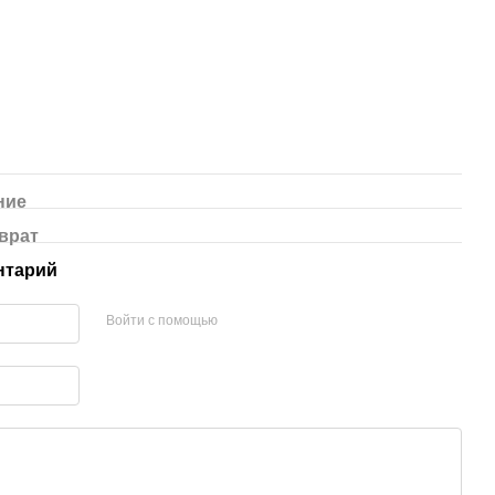
ние
врат
нтарий
Войти с помощью