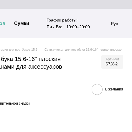
График работы:
ов
Сумки
Рус
Пн - Вс:
10:00–20:00
умки для ноутбуков 15,6
Сумка-чехол для ноутбука 15.6-16" черная плоская
бука 15.6-16" плоская
Артикул
S728-2
анами для аксессуаров
В желания
пительной скидки