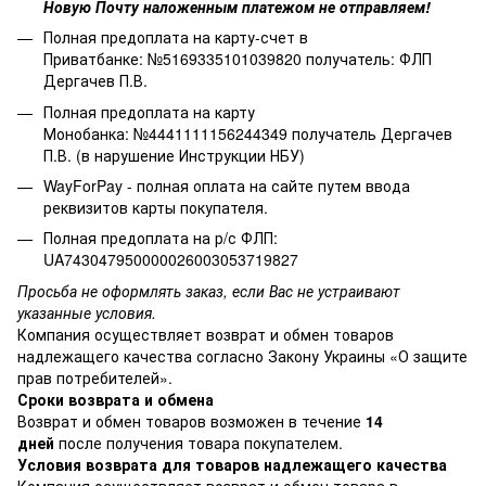
Новую Почту наложенным платежом не отправляем!
Полная предоплата на карту-счет в
Приватбанке: №5169335101039820 получатель: ФЛП
Дергачев П.В.
Полная предоплата на карту
Монобанка: №4441111156244349 получатель Дергачев
П.В. (в нарушение Инструкции НБУ)
WayForPay - полная оплата на сайте путем ввода
реквизитов карты покупателя.
Полная предоплата на р/с ФЛП:
UA743047950000026003053719827
Просьба не оформлять заказ, если Вас не устраивают
указанные условия.
Компания осуществляет возврат и обмен товаров
надлежащего качества согласно Закону Украины
«О защите
прав потребителей»
.
Сроки возврата и обмена
Возврат и обмен товаров возможен в течение
14
дней
после получения товара покупателем.
Условия возврата для товаров надлежащего качества
Компания осуществляет возврат и обмен товара в