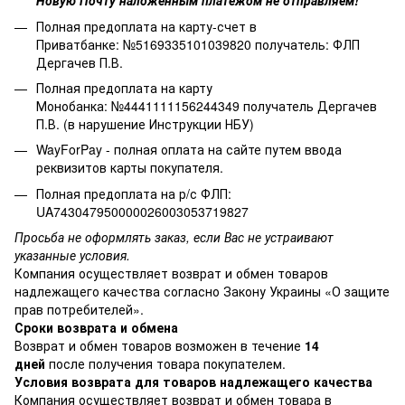
Новую Почту наложенным платежом не отправляем!
Полная предоплата на карту-счет в
Приватбанке: №5169335101039820 получатель: ФЛП
Дергачев П.В.
Полная предоплата на карту
Монобанка: №4441111156244349 получатель Дергачев
П.В. (в нарушение Инструкции НБУ)
WayForPay - полная оплата на сайте путем ввода
реквизитов карты покупателя.
Полная предоплата на р/с ФЛП:
UA743047950000026003053719827
Просьба не оформлять заказ, если Вас не устраивают
указанные условия.
Компания осуществляет возврат и обмен товаров
надлежащего качества согласно Закону Украины
«О защите
прав потребителей»
.
Сроки возврата и обмена
Возврат и обмен товаров возможен в течение
14
дней
после получения товара покупателем.
Условия возврата для товаров надлежащего качества
Компания осуществляет возврат и обмен товара в