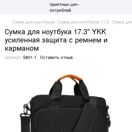
Сумки для ноутбуков
Сумки для ноутбуков 17,3
Сумка для
Сумка для ноутбука 17.3" YKK
усиленная защита с ремнем и
карманом
Артикул:
S801-1
Оставить отзыв