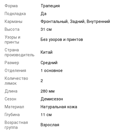
Форма
Трапеция
Подкладка
Да
Карманы
Фронтальный, Задний, Внутренний
Высота
31 см
Узоры и
Без узоров и принтов
принты
Страна
Китай
производитель
Размер
Средний
Отделения
1 основное
Количество
2
лямок
Длина
280 мм
Сезон
Демисезон
Материал
Натуральная кожа
Глубина
11 см
Возрастная
Взрослая
группа