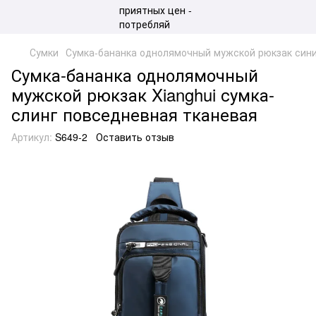
Сумки
Сумка-бананка однолямочный мужской рюкзак синий
Сумка-бананка однолямочный
мужской рюкзак Xianghui сумка-
слинг повседневная тканевая
Артикул:
S649-2
Оставить отзыв