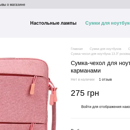
ывы о магазине
Настольные лампы
Сумки для ноутбук
Главная
Сумки для ноутбуков
С
Сумка-чехол для ноутбука 13.3" розова
Сумка-чехол для ноут
карманами
Нет в наличии
1 отзыв
275 грн
Войти
для отображения нако
%