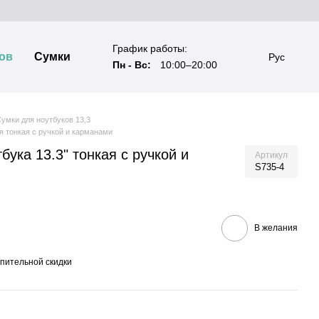
График работы:
ов
Сумки
Рус
Пн - Вс:
10:00–20:00
умки для ноутбуков 13,3
я тонкая с ручкой и карманами
бука 13.3" тонкая с ручкой и
Артикул
S735-4
В желания
пительной скидки