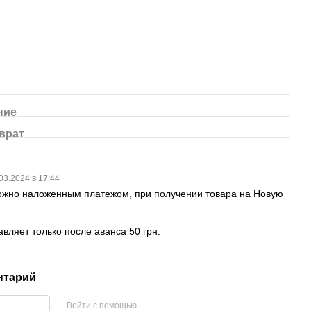
ние
врат
03.2024 в 17:44
ожно наложенным платежом, при получении товара на Новую
вляет только после аванса 50 грн.
нтарий
Войти с помощью