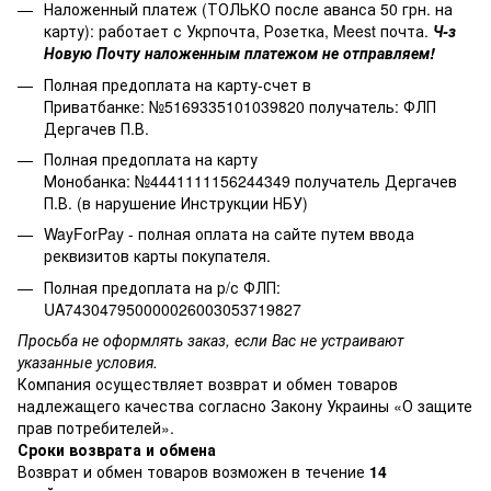
Наложенный платеж (ТОЛЬКО после аванса 50 грн. на
карту): работает с Укрпочта, Розетка, Meest почта.
Ч-з
Новую Почту наложенным платежом не отправляем!
Полная предоплата на карту-счет в
Приватбанке: №5169335101039820 получатель: ФЛП
Дергачев П.В.
Полная предоплата на карту
Монобанка: №4441111156244349 получатель Дергачев
П.В. (в нарушение Инструкции НБУ)
WayForPay - полная оплата на сайте путем ввода
реквизитов карты покупателя.
Полная предоплата на р/с ФЛП:
UA743047950000026003053719827
Просьба не оформлять заказ, если Вас не устраивают
указанные условия.
Компания осуществляет возврат и обмен товаров
надлежащего качества согласно Закону Украины
«О защите
прав потребителей»
.
Сроки возврата и обмена
Возврат и обмен товаров возможен в течение
14