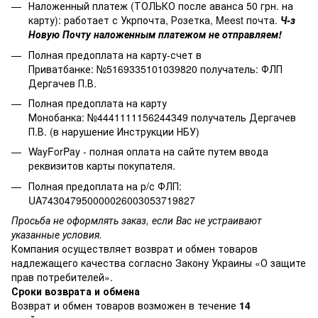
Наложенный платеж (ТОЛЬКО после аванса 50 грн. на
карту): работает с Укрпочта, Розетка, Meest почта.
Ч-з
Новую Почту наложенным платежом не отправляем!
Полная предоплата на карту-счет в
Приватбанке: №5169335101039820 получатель: ФЛП
Дергачев П.В.
Полная предоплата на карту
Монобанка: №4441111156244349 получатель Дергачев
П.В. (в нарушение Инструкции НБУ)
WayForPay - полная оплата на сайте путем ввода
реквизитов карты покупателя.
Полная предоплата на р/с ФЛП:
UA743047950000026003053719827
Просьба не оформлять заказ, если Вас не устраивают
указанные условия.
Компания осуществляет возврат и обмен товаров
надлежащего качества согласно Закону Украины
«О защите
прав потребителей»
.
Сроки возврата и обмена
Возврат и обмен товаров возможен в течение
14