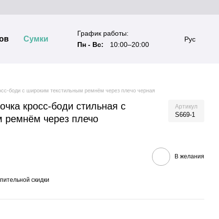
График работы:
ов
Сумки
Рус
Пн - Вс:
10:00–20:00
осс-боди с широким текстильным ремнём через плечо черная
очка кросс-боди стильная с
Артикул
S669-1
 ремнём через плечо
В желания
пительной скидки