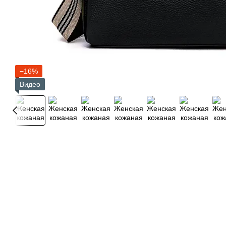
−16%
Видео