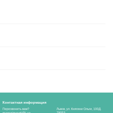
Контактная информация
Львов, ул. Княгини Ольги, 100Д.
Перезвонить вам?
79053
magazinvseti@i.ua