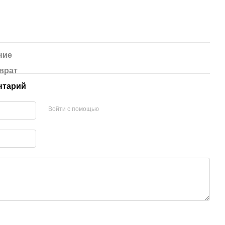
ние
врат
нтарий
Войти с помощью