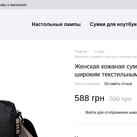
ывы о магазине
Настольные лампы
Сумки для ноутбук
Главная
Сумки
Женская кожаная сумочка стильная кр
Женская кожаная сум
широким текстильным
Нет в наличии
Оставить отзыв
588 грн
700 грн
Войти
для отображения нако
%