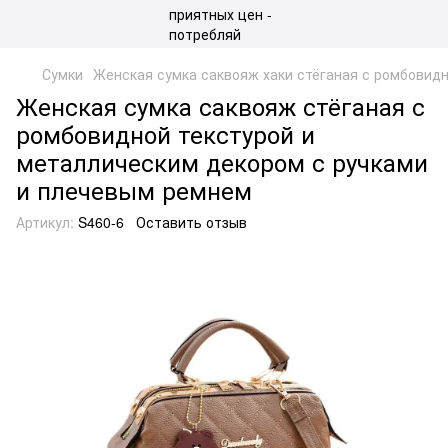
Сумки
Женская сумка саквояж хаки стёганая с ромбовид
Женская сумка саквояж стёганая с
ромбовидной текстурой и
металлическим декором с ручками
и плечевым ремнем
Артикул:
S460-6
Оставить отзыв