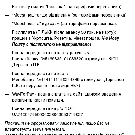
На точку видачі "Розетка" (за тарифами перевізника).
"Meest пошта" до відділення (за тарифами перевізника).
"Meest пошта" кур'єром (за тарифами перевізника).
Післяплата (ТІЛЬКИ після авансу 50 грн. на карту):
працює з Укрпошта, Розетка, Meest пошта.
Ч-з Нову
Пошту с післяплатою не відправляємо!
Повна передплата на карту-рахунок у
Приватбанку: №5169335101039820 отримувач: ФОП
Дергачов П.В.
Повна передплата на карту
Монобанку: №4441111156244349 отримувач Дергачов
П.В. (в порушення Інструкції НБУ)
WayForPay - повна сплата на сайті шляхом введення
реквізитів карти покупця.
Повна передплата на р/р ФОП:
UA743047950000026003053719827
Прохання не оформлювати замовлення, якщо Вас не
влаштовують зазначені умови.
Компанія здійснює повернення та обмін товарів належної