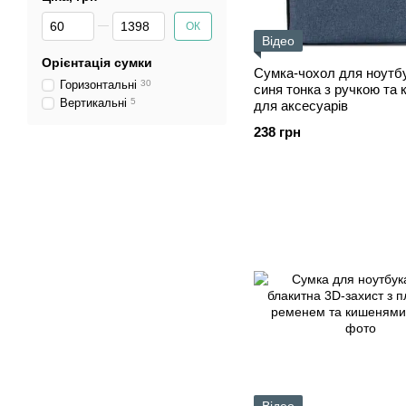
Від Ціна, грн
До Ціна, грн
ОК
Відео
Орієнтація сумки
Сумка-чохол для ноутбу
Горизонтальні
30
синя тонка з ручкою та
Вертикальні
5
для аксесуарів
238 грн