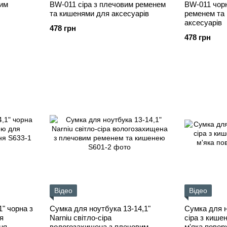
вим
BW-011 сіра з плечовим ременем
BW-011 чор
та кишенями для аксесуарів
ременем та
аксесуарів
478 грн
478 грн
Відео
Відео
" чорна з
Сумка для ноутбука 13-14,1"
Сумка для н
я
Narniu світло-сіра
сіра з кише
ня
вологозахищена з плечовим
м'яка повер