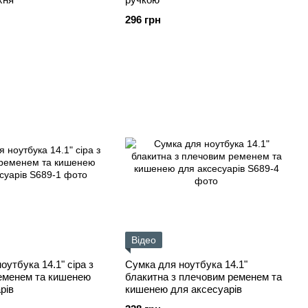
296 грн
Відео
оутбука 14.1" сіра з
Сумка для ноутбука 14.1"
еменем та кишенею
блакитна з плечовим ременем та
рів
кишенею для аксесуарів