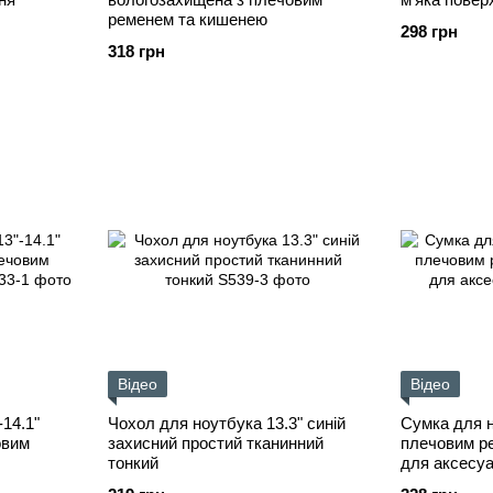
ременем та кишенею
298 грн
318 грн
Відео
Відео
14.1"
Чохол для ноутбука 13.3" синій
Сумка для н
овим
захисний простий тканинний
плечовим р
тонкий
для аксесуа