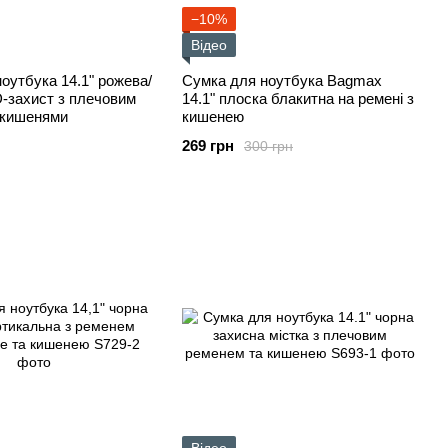
−10%
Відео
оутбука 14.1" рожева/
Сумка для ноутбука Bagmax
-захист з плечовим
14.1" плоска блакитна на ремені з
 кишенями
кишенею
269 грн
300 грн