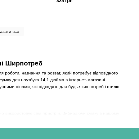
328 грн
азати все
ині Ширпотреб
я роботи, навчання та розваг, який потребує відповідного
сумку для ноутбука 14,1 дюйма в інтернет-магазині
пними цінами, які підходять для будь-яких потреб і стилю
йно використовує свій пристрій. Вибираючи сумку в нашому
 які підходять для ноутбуків діагоналлю 14,1 дюйма, що
огі варіанти
, які не поступаються якістю. Чому варто обрати