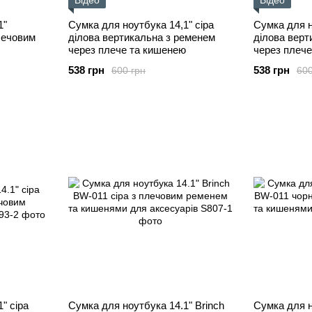
Відео
Відео
1"
Сумка для ноутбука 14,1" сіра
Сумка для н
лечовим
ділова вертикальна з ременем
ділова верт
через плече та кишенею
через плеч
538 грн
538 грн
600 грн
600
" сіра
Сумка для ноутбука 14.1" Brinch
Сумка для н