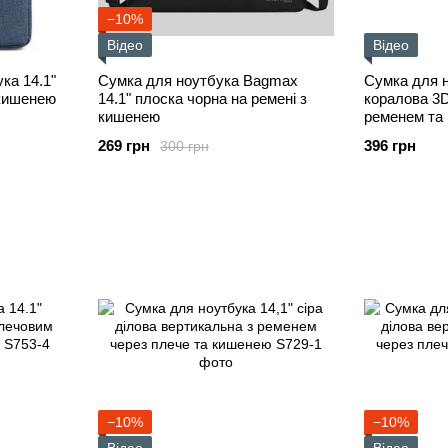
−10%
Відео
Відео
ка 14.1"
Сумка для ноутбука Bagmax
Сумка для н
 кишенею
14.1" плоска чорна на ремені з
коралова 3D
кишенею
ременем та
269 грн
396 грн
300 грн
−10%
−10%