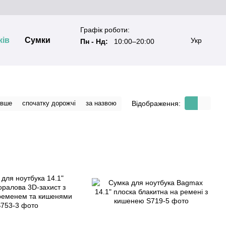
Графік роботи:
ків
Сумки
Укр
Пн - Нд:
10:00–20:00
Відображення:
евше
спочатку дорожчі
за назвою