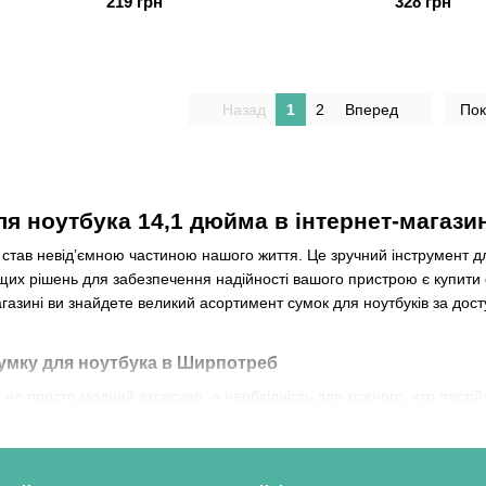
219 грн
328 грн
Назад
1
2
Вперед
Пок
ля ноутбука 14,1 дюйма в інтернет-магаз
к став невід’ємною частиною нашого життя. Це зручний інструмент дл
щих рішень для забезпечення надійності вашого пристрою є купити 
зині ви знайдете великий асортимент сумок для ноутбуків за досту
умку для ноутбука в Ширпотреб
не просто модний аксесуар, а необхідність для кожного, хто пості
ете бути впевнені в її якості та надійності. Ми пропонуємо моделі,
ахист і зручність під час використання.
буків
в нашому магазині вас приємно здивує. Ми пропонуємо
недор