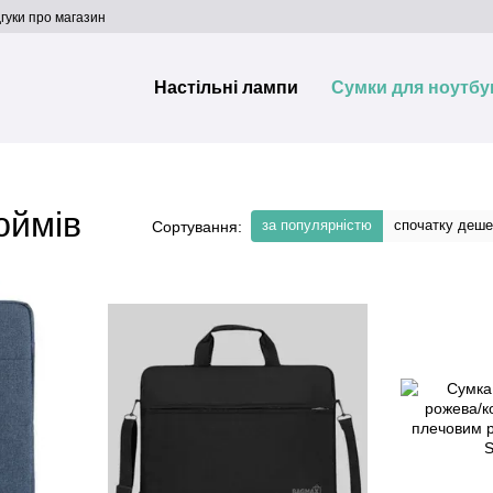
дгуки про магазин
Настільні лампи
Сумки для ноутбу
юймів
за популярністю
спочатку деш
Сортування: