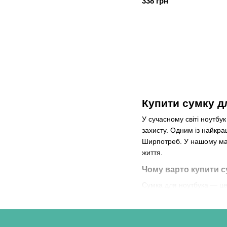
338 грн
Купити сумку д
У сучасному світі ноутбу
захисту. Одним із найкра
Ширпотреб. У нашому мага
життя.
Чому варто купити с
Сумка для ноутбука — це 
інтернет-магазині, ви мож
забезпечує оптимальний з
Ціна на сумки для ноут