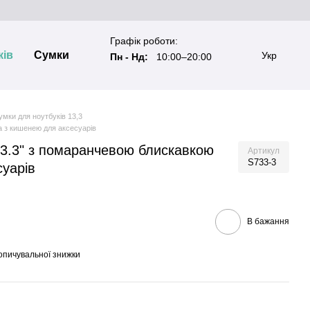
Графік роботи:
ків
Сумки
Укр
Пн - Нд:
10:00–20:00
умки для ноутбуків 13,3
а з кишенею для аксесуарів
13.3" з помаранчевою блискавкою
Артикул
S733-3
уарів
В бажання
опичувальної знижки