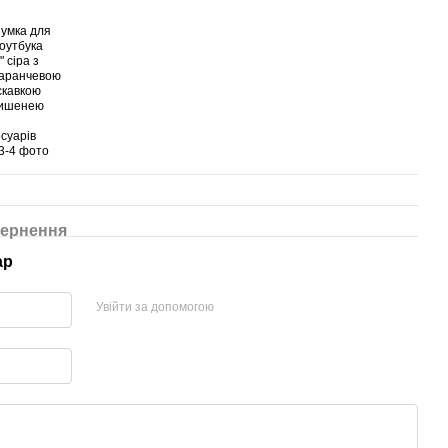
ернення
ар
Увійти за допомогою