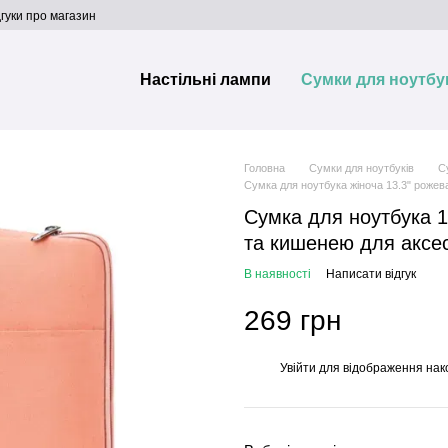
дгуки про магазин
Настільні лампи
Сумки для ноутбу
Головна
Сумки для ноутбуків
С
Сумка для ноутбука жіноча 13.3" рожев
Сумка для ноутбука 
та кишенею для аксес
В наявності
Написати відгук
269 грн
Увійти
для відображення нак
%