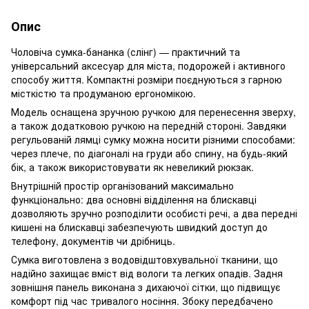
Опис
Чоловіча сумка-бананка (слінг) — практичний та
універсальний аксесуар для міста, подорожей і активного
способу життя. Компактні розміри поєднуються з гарною
місткістю та продуманою ергономікою.
Модель оснащена зручною ручкою для перенесення зверху,
а також додатковою ручкою на передній стороні. Завдяки
регульованій лямці сумку можна носити різними способами:
через плече, по діагоналі на груди або спину, на будь-який
бік, а також використовувати як невеликий рюкзак.
Внутрішній простір організований максимально
функціонально: два основні відділення на блискавці
дозволяють зручно розподілити особисті речі, а два передні
кишені на блискавці забезпечують швидкий доступ до
телефону, документів чи дрібниць.
Сумка виготовлена з водовідштовхувальної тканини, що
надійно захищає вміст від вологи та легких опадів. Задня
зовнішня панель виконана з дихаючої сітки, що підвищує
комфорт під час тривалого носіння. Збоку передбачено