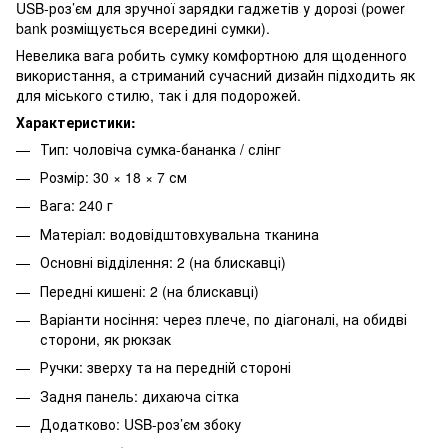
USB-роз’єм для зручної зарядки гаджетів у дорозі (power
bank розміщується всередині сумки).
Невелика вага робить сумку комфортною для щоденного
використання, а стриманий сучасний дизайн підходить як
для міського стилю, так і для подорожей.
Характеристики:
Тип: чоловіча сумка-бананка / слінг
Розмір: 30 × 18 × 7 см
Вага: 240 г
Матеріал: водовідштовхувальна тканина
Основні відділення: 2 (на блискавці)
Передні кишені: 2 (на блискавці)
Варіанти носіння: через плече, по діагоналі, на обидві
сторони, як рюкзак
Ручки: зверху та на передній стороні
Задня панель: дихаюча сітка
Додатково: USB-роз’єм збоку