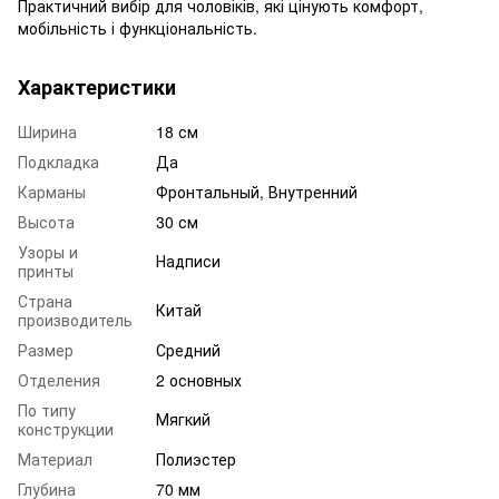
Практичний вибір для чоловіків, які цінують комфорт,
мобільність і функціональність.
Характеристики
Ширина
18 см
Подкладка
Да
Карманы
Фронтальный, Внутренний
Высота
30 см
Узоры и
Надписи
принты
Страна
Китай
производитель
Размер
Средний
Отделения
2 основных
По типу
Мягкий
конструкции
Материал
Полиэстер
Глубина
70 мм