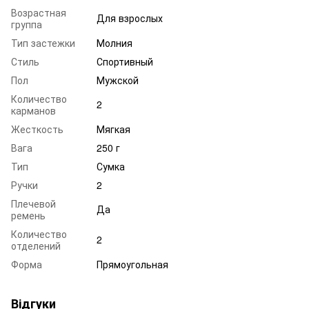
Возрастная
Для взрослых
группа
Тип застежки
Молния
Стиль
Спортивный
Пол
Мужской
Количество
2
карманов
Жесткость
Мягкая
Вага
250 г
Тип
Сумка
Ручки
2
Плечевой
Да
ремень
Количество
2
отделений
Форма
Прямоугольная
Відгуки