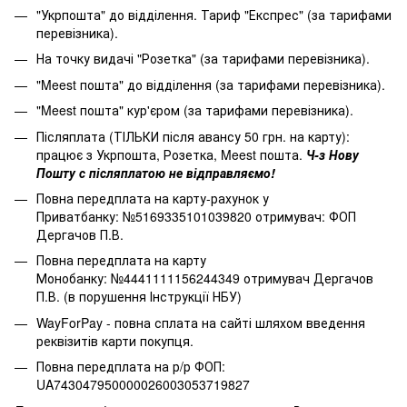
"Укрпошта" до відділення. Тариф "Експрес" (за тарифами
перевізника).
На точку видачі "Розетка" (за тарифами перевізника).
"Meest пошта" до відділення (за тарифами перевізника).
"Meest пошта" кур'єром (за тарифами перевізника).
Післяплата (ТІЛЬКИ після авансу 50 грн. на карту):
працює з Укрпошта, Розетка, Meest пошта.
Ч-з Нову
Пошту с післяплатою не відправляємо!
Повна передплата на карту-рахунок у
Приватбанку: №5169335101039820 отримувач: ФОП
Дергачов П.В.
Повна передплата на карту
Монобанку: №4441111156244349 отримувач Дергачов
П.В. (в порушення Інструкції НБУ)
WayForPay - повна сплата на сайті шляхом введення
реквізитів карти покупця.
Повна передплата на р/р ФОП:
UA743047950000026003053719827