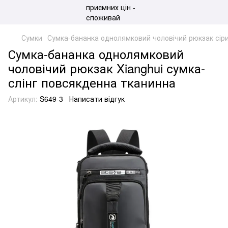
Сумки
Сумка-бананка однолямковий чоловічий рюкзак сіри
Сумка-бананка однолямковий
чоловічий рюкзак Xianghui сумка-
слінг повсякденна тканинна
Артикул:
S649-3
Написати відгук