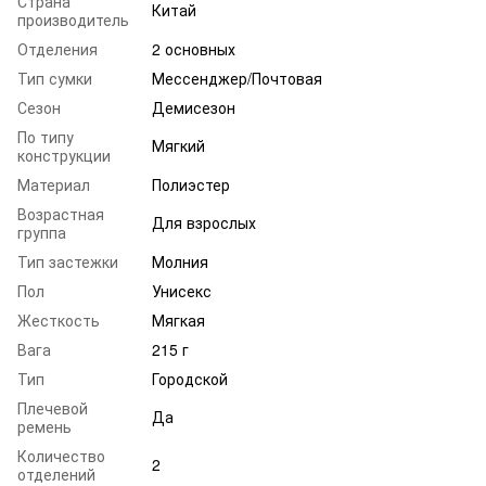
Страна
Китай
производитель
Отделения
2 основных
Тип сумки
Мессенджер/Почтовая
Сезон
Демисезон
По типу
Мягкий
конструкции
Материал
Полиэстер
Возрастная
Для взрослых
группа
Тип застежки
Молния
Пол
Унисекс
Жесткость
Мягкая
Вага
215 г
Тип
Городской
Плечевой
Да
ремень
Количество
2
отделений