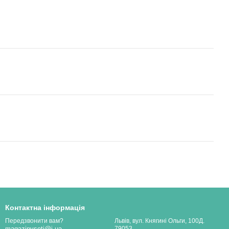
Контактна інформація
Львів, вул. Княгині Ольги, 100Д.
Передзвонити вам?
79053
magazinvseti@i.ua