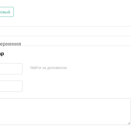
товый
ернення
ар
Увійти за допомогою