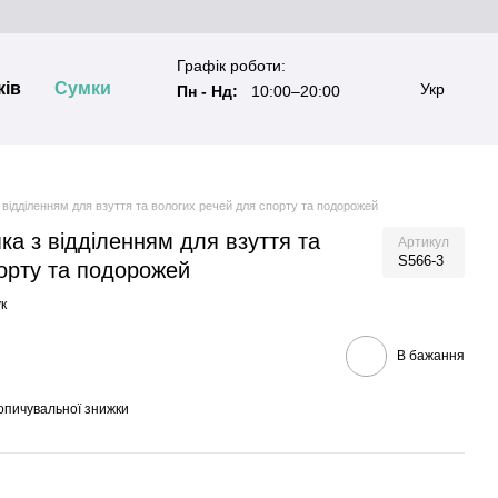
Графік роботи:
ків
Сумки
Укр
Пн - Нд:
10:00–20:00
 відділенням для взуття та вологих речей для спорту та подорожей
ка з відділенням для взуття та
Артикул
S566-3
орту та подорожей
к
В бажання
опичувальної знижки