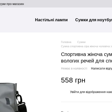
дгуки про магазин
Настільні лампи
Сумки для ноутбу
Головна
Сумки
Сумка спортивна сіра жіноча чоловіча з
Спортивна жіноча сум
вологих речей для сп
Немає в наявності
Написати відгу
558 грн
Увійти
для відображення нак
%