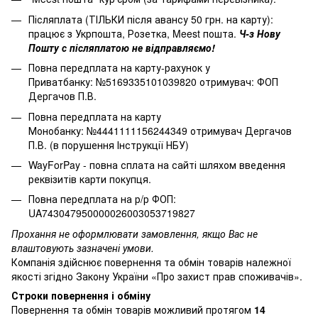
Післяплата (ТІЛЬКИ після авансу 50 грн. на карту):
працює з Укрпошта, Розетка, Meest пошта.
Ч-з Нову
Пошту с післяплатою не відправляємо!
Повна передплата на карту-рахунок у
Приватбанку: №5169335101039820 отримувач: ФОП
Дергачов П.В.
Повна передплата на карту
Монобанку: №4441111156244349 отримувач Дергачов
П.В. (в порушення Інструкції НБУ)
WayForPay - повна сплата на сайті шляхом введення
реквізитів карти покупця.
Повна передплата на р/р ФОП:
UA743047950000026003053719827
Прохання не оформлювати замовлення, якщо Вас не
влаштовують зазначені умови.
Компанія здійснює повернення та обмін товарів належної
якості згідно Закону України
«Про захист прав споживачів»
.
Строки повернення і обміну
Повернення та обмін товарів можливий протягом
14